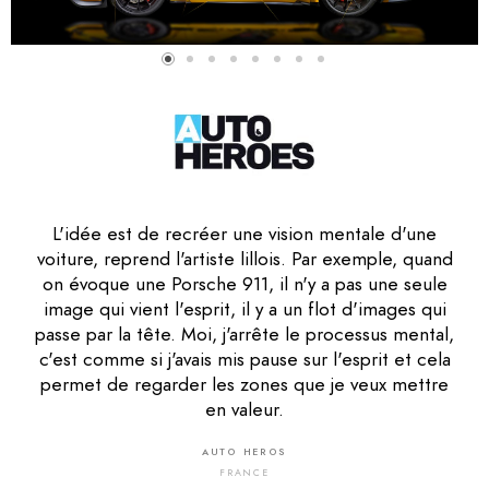
L'idée est de recréer une vision mentale d'une
Amaury Soares parle de « Courbisme » car il
voiture, reprend l'artiste lillois. Par exemple, quand
cherche à remettre en mouvement les
automobiles qu'il photographie avec beaucoup de
on évoque une Porsche 911, il n'y a pas une seule
image qui vient l'esprit, il y a un flot d'images qui
soin. Par un montage très travaillé, il présente la
d
passe par la tête. Moi, j'arrête le processus mental,
voiture sous un point de vue inhabituel et lui
r
c'est comme si j'avais mis pause sur l'esprit et cela
apporte une harmonie nouvelle.
permet de regarder les zones que je veux mettre
CLASSIC & SPORTS CAR
en valeur.
FRANCE
AUTO HEROS
FRANCE